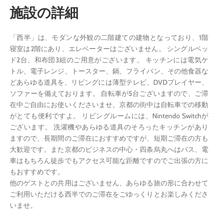
施設の詳細
「西半」は、モダンな外観の二階建ての建物となっており、1階
寝室は2階にあり、エレベーターはございません。 シングルベッ
ド2台、和布団3組のご用意がございます。 キッチンには電気ケ
トル、電子レンジ、トースター、鍋、フライパン、その他食器な
どあらゆる道具を、リビングには薄型テレビ、DVDプレイヤー、
ソファーを備えております。 自転車が5台ございますので、ご滞
在中ご自由にお使いくださいませ。京都の街中は自転車での移動
がとても便利ですよ。 リビングルームには、Nintendo Switchが
ございます。 洗濯機やあらゆる道具のそろったキッチンがあり
ますので、長期間のご滞在におすすめですが、短期ご滞在の方も
大歓迎です。また京都のビジネスの中心・四条烏丸へはバス、電
車はもちろん徒歩でもアクセス可能な距離ですのでご出張の方に
もおすすめです。
他のゲストとの共用はございません、あらゆる旅の形に合わせて
ご利用いただける西半でのご滞在をごゆっくりとお楽しみくださ
いませ。