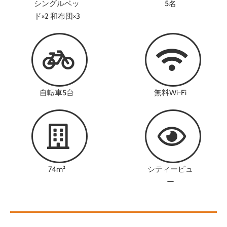
シングルベッ
5名
ド×2
和布団×3
自転車5台
無料Wi-Fi
74m²
シティービュ
ー