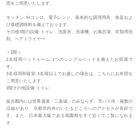
団をご用意いたします。
キッチン: IHコンロ、電子レンジ、基本的な調理用具、食器およ
び基礎調味料を備えております。
その他1階の設備: トイレ、洗面所、洗濯機、お風呂場、衣類用洗
剤、ヘアドライヤー
＜2階＞
2名様用ベッドルーム: 2つのシングルベッドを備えたお部屋で
す。
3名様用和寝室: 3名様以上でお越しの場合は、こちらにお布団を
ご用意いたします。
2階その他設備: トイレ
徒歩圏内には世界遺産「二条城」のみならず、市バス停・複数の
沿線があり、京都市内外のいたるところへのアクセスが良好で
す。また、日本最大級である祇園祭をすぐ近くでご覧になれま
す。