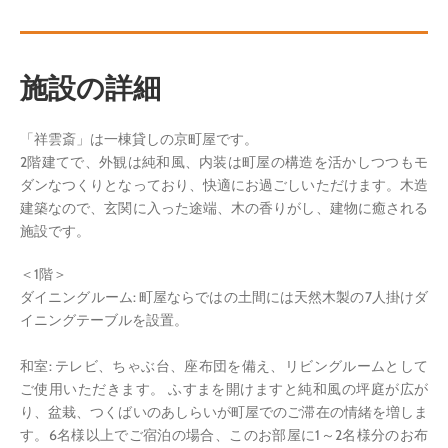
施設の詳細
「祥雲斎」は一棟貸しの京町屋です。
2階建てで、外観は純和風、内装は町屋の構造を活かしつつもモ
ダンなつくりとなっており、快適にお過ごしいただけます。木造
建築なので、玄関に入った途端、木の香りがし、建物に癒される
施設です。
＜1階＞
ダイニングルーム: 町屋ならではの土間には天然木製の7人掛けダ
イニングテーブルを設置。
和室: テレビ、ちゃぶ台、座布団を備え、リビングルームとして
ご使用いただきます。 ふすまを開けますと純和風の坪庭が広が
り、盆栽、つくばいのあしらいが町屋でのご滞在の情緒を増しま
す。6名様以上でご宿泊の場合、このお部屋に1～2名様分のお布