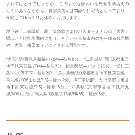
まれてはどうでしょうか。 このような賑わいを見せる商店街の
近くにありながらも、祥雲斎周辺は閑静な住宅街となっており、
夜間もごゆっくりお休みいただけます。
地下鉄「二条城前」駅、阪急線およびバスターミナルの「大宮」
駅はともに徒歩圏内にあり、そこから京都市内のあらゆる観光地
や、大阪・梅田エリアにアクセス可能です。
“大宮” 駅(阪急京都線/HK84)―徒歩8分。 “二条城前” 駅.(京都市営
地下鉄東西線 /T14)―徒歩7分。JR京都駅―バスで20分、“堀川三
条”バス停下車、徒歩2分。“烏丸御池”駅(京都市営地下鉄東西線・
烏丸線/K08またはT13)―徒歩12分。JR二条駅(JRまたは京都っ市営
地下鉄東西線/T15)―徒歩15分。“四条駅”(京都市営地下鉄烏丸
線/K09)または“烏丸駅”(阪急京都線/HK85)―徒歩15分。