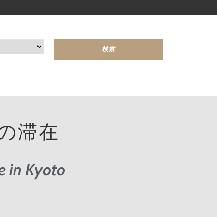
の滞在
 in Kyoto​