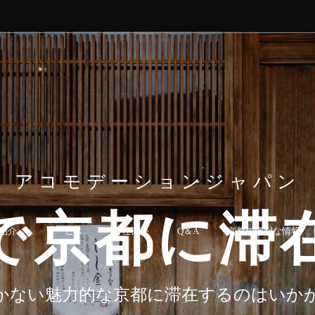
清水ガーデンスイート
紹介
サービス
会社概要
Q＆A
京都の便利な情報
清水寺のすぐ近くにある庭付きのスイー