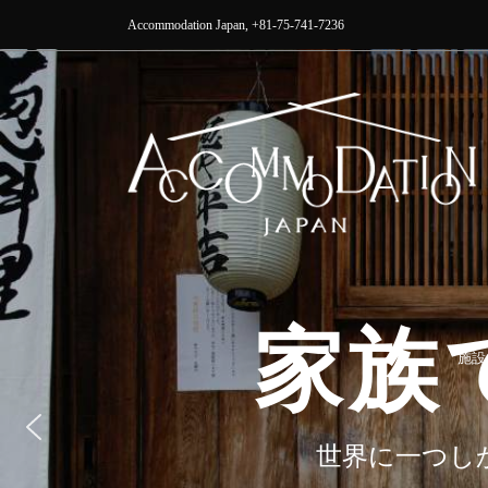
Accommodation Japan, +81-75-741-7236
施設